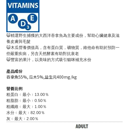
😺
精選野生捕獲的大西洋吞拿魚為主要成份，幫助心臟健康及滋
養皮膚與毛髮
😺
木瓜營養價值高，含有蛋白質，礦物質，維他命有助於預防一
些嚴重疾病，另含天然酵素有助對抗衰老
😺
豐富的果汁，以美味的方式吸引貓咪補充水份
產品成份
吞拿魚55%, 瓜木5%,益生元400mg/kg
營養比例
粗蛋白﹙最小﹚13.00％
粗脂肪﹙最小﹚0.50％
粗纖維﹙最大﹚1.00％
水分﹙最大﹚82.00％
灰﹙最大﹚2.00％