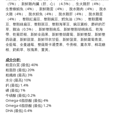
（5%）、新鮮雞內臟（肝、心）（4.5%）、生火雞肝（4%）、
生整條鯖魚（4%）、新鮮雞蛋（4%）、脫水雞肉（4%）、脫水
火雞（4%）、脫水鯡魚（4%）、脫水雞肝（4%）、脫水雞蛋
（4%） 、整顆紅扁豆、整顆豌豆、鱈魚油（3%）、整顆鷹嘴
豆、整顆綠扁豆、整顆斑豆、整顆海軍豆、豌豆澱粉、磨碎的芒
草、雞油（0.5%）、新鮮整顆南瓜、新鮮整顆胡桃南瓜、乾海
帶、乾菊苣根、新鮮全蘋果、新鮮整胡蘿蔔、新鮮整梨、新鮮整
西葫蘆、新鮮甜菜、新鮮羽衣甘藍、新鮮菠菜、新鮮蘿蔔青菜、
全藍莓、全蔓越莓、整薩斯卡通漿果、牛蒡根、薰衣草、棉花糖
根、奶薊草、玫瑰果、薑黃。
成分分析
:
粗蛋白質 (最低) 40%
粗脂肪 (最低) 20%
粗纖維 (最高) 3%
水分 (最高) 10%
鈣 (最低) 1.4%
磷 (最低) 1%
牛磺酸 (最低) 0.2%
Omega-6脂肪酸 (最低) 4%
Omega-6脂肪酸 (最低) 1.2%
DHA (最低) 0.4%