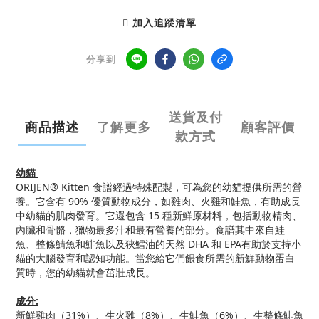
加入追蹤清單
分享到
送貨及付
商品描述
了解更多
顧客評價
款方式
幼貓
ORIJEN® Kitten 食譜經過特殊配製，可為您的幼貓提供所需的營
養。它含有 90% 優質動物成分，如雞肉、火雞和鮭魚，有助成長
中幼貓的肌肉發育。它還包含 15 種新鮮原材料，包括動物精肉、
內臟和骨骼，獵物最多汁和最有營養的部分。食譜其中來自鮭
魚、整條鯖魚和鯡魚以及狹鱈油的天然 DHA 和 EPA有助於支持小
貓的大腦發育和認知功能。當您給它們餵食所需的新鮮動物蛋白
質時，您的幼貓就會茁壯成長。
成分
:
新鮮雞肉（31%）、生火雞（8%）、生鮭魚（6%）、生整條鯡魚