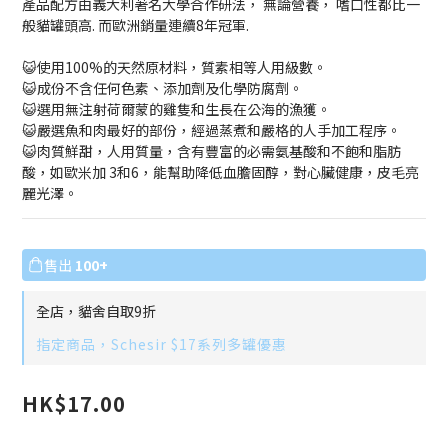
產品配方由義大利著名大學合作研法， 無論營養， 嗜口性都比一
般貓罐頭高. 而歐洲銷量連續8年冠軍.
😺使用100%的天然原材料，質素相等人用級數。
😺成份不含任何色素、添加劑及化學防腐劑。
😺選用無注射荷爾蒙的雞隻和生長在公海的漁獲。
😺嚴選魚和肉最好的部份，經過蒸煮和嚴格的人手加工程序。
😺肉質鮮甜，人用質量，含有豐富的必需氨基酸和不飽和脂肪
酸，如歐米加 3和6，能幫助降低血膽固醇，對心臟健康，皮毛亮
麗光澤。
售出
100+
全店，貓舍自取9折
指定商品，Schesir $17系列多罐優惠
HK$17.00