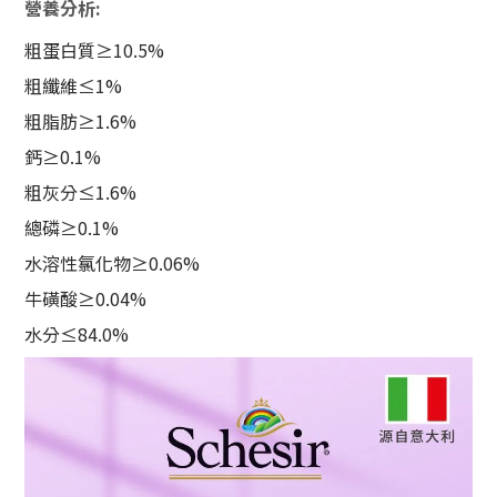
營養分析:
粗蛋白質
≥10.5%
粗纖維
≤1%
粗脂肪
≥1.6%
鈣
≥0.1%
粗灰分
≤1.6%
總磷
≥0.1%
水溶性氯化物
≥0.06%
牛磺酸
≥0.04%
水分
≤84.0%