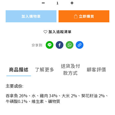
加入購物車
立即購買
加入追蹤清單
分享到
送貨及付
商品描述
了解更多
顧客評價
款方式
主要成份:
吞拿魚
26%
、水、雞肉
34%、大米 2%、
葵花籽油
2%
、
牛磺酸
0.1%
、維生素、礦物質