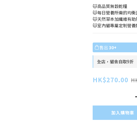
🐱高品質無穀乾糧
🐱每日營養所需的均衡
🐱天然草本加纖維有助
🐱室內貓專屬定制營養
售出
30+
全店，貓舍自取9折
HK$270.00
H
加入購物車