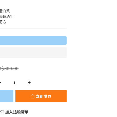
蛋白質
腸道消化
配方
K$300.00
立即購買
加入追蹤清單