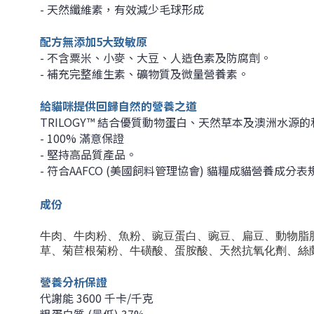
- 天然纖維素，有效減少毛球形成
配方無添加5大致敏原
- 不含粟米、小麥、大豆、人造色素及防腐劑。
- 補充完整維生素、礦物質及微量營養素。
給貓咪提供回歸自然的營養之道
TRILOGY™ 結合優質動物蛋白、天然草本及澳洲水
- 100% 滿意保證
- 堅持高品質產品。
- 符合AAFCO (美國飼料管理協會) 貓糧成貓營養成分
成份
牛肉、牛肉粉、魚粉、豌豆蛋白、豌豆、扁豆、動物脂
草、菊苣根菊粉、牛磺酸、蛋胺酸、天然抗氧化劑、絲
營養分析保證
代謝能 3600 千卡/千克