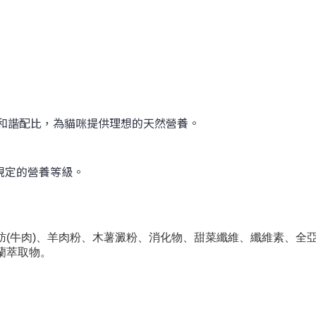
源的和諧配比，為貓咪提供理想的天然營養。
表規定的營養等級。
肪(牛肉)、羊肉粉、木薯澱粉、消化物、甜菜纖維、纖維素、全
蘭萃取物。