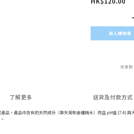
HK$120.00
加入購物車
分享到
了解更多
送貨及付款方式
潔產品。產品中含有的天然成分（車矢菊和金縷梅水）而且 pH值 (7.4
題。