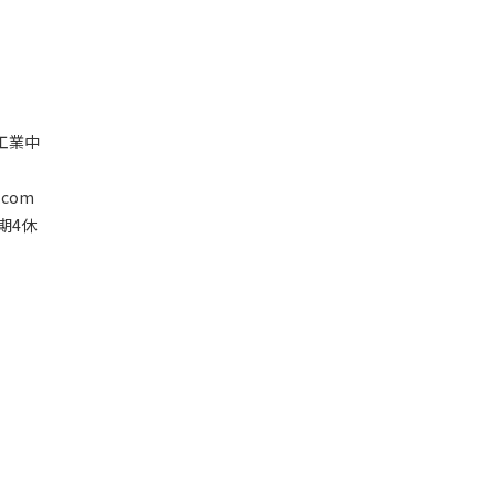
塘工業中
.com
星期4休