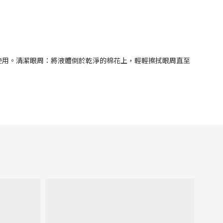
使用。清潔眼周：將液體倒於乾淨的棉花上，輕輕擦拭眼周直至