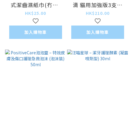
式潔齒濕紙巾(冇味)
滴 貓用加強版3支裝
12片裝 [香港行貨]
(可殺蝨、蝨蛋及牛蜱)
HK$25.00
HK$210.00
{原裝行貨}
加入購物車
加入購物車